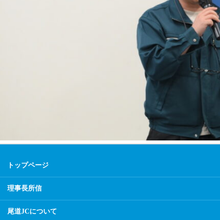
トップページ
理事長所信
尾道JCについて