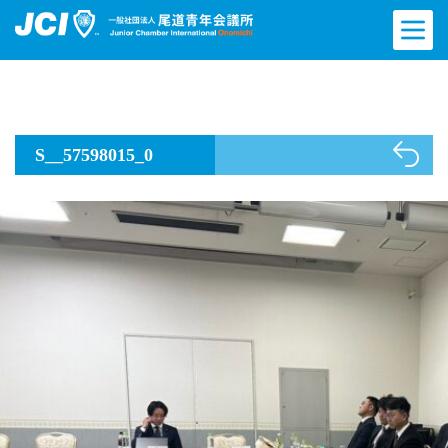
S__57598015_0