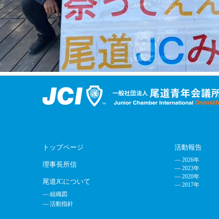
トップページ
活動報告
2026年
理事長所信
2023年
2020年
尾道JCについて
2017年
組織図
活動指針