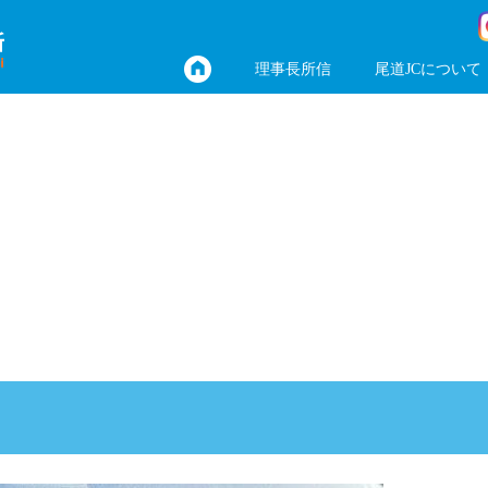
理事長所信
尾道JCについて