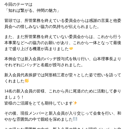
今回のテーマは
「知れば繋がる。仲間の魅力」
冒頭では、所管業務を終えている委員会からは感謝の言葉と他委
員会への惜しみない協力の気持ちが伝えられました。
また、まだ所管業務を終えていない委員会からは、これから行う
本事業などへの協力のお願いがあり、これから一体となって最後
まで盛り上げる機運が高まりました
本例会では新入会員のバッヂ授与式を執り行い、山本理事長より
それぞれにバッヂと名鑑が授与されました。
新入会員代表挨拶では阿形精三君が堂々とした姿で想いを語って
くれました
14名の新入会員の皆様、これから共に尾道のために活動して参り
ましょう！
皆様のご活躍をとても期待しています
その後、現役メンバーと新入会員が入り交じって会食を行い、和
やかな雰囲気の中で親睦を深めました