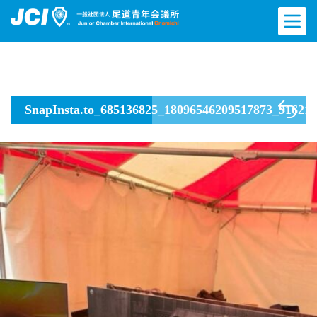
SnapInsta.to_685136825_18096546209517873_91621