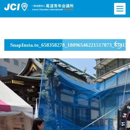
SnapInsta.to_658358278_18096546221517873_63413