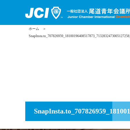
ホーム
＞
SnapInsta.to_707826959_18100196408517873_7132832473005127258
SnapInsta.to_707826959_18100