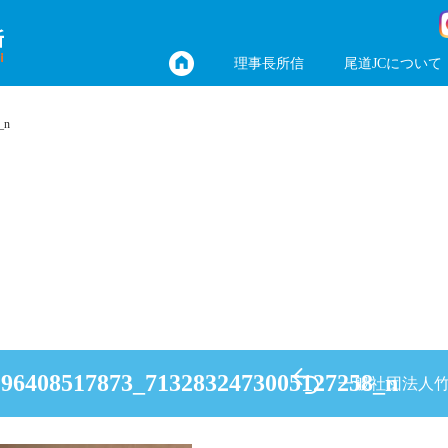
理事長所信
尾道JCについて
_n
196408517873_7132832473005127258_n
一般社団法人竹