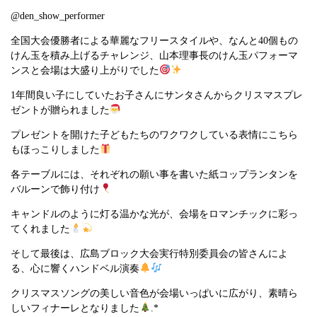
@den_show_performer
全国大会優勝者による華麗なフリースタイルや、なんと40個もの
けん玉を積み上げるチャレンジ、山本理事長のけん玉パフォーマ
ンスと会場は大盛り上がりでした
1年間良い子にしていたお子さんにサンタさんからクリスマスプレ
ゼントが贈られました
プレゼントを開けた子どもたちのワクワクしている表情にこちら
もほっこりしました
各テーブルには、それぞれの願い事を書いた紙コップランタンを
バルーンで飾り付け
キャンドルのように灯る温かな光が、会場をロマンチックに彩っ
てくれました
そして最後は、広島ブロック大会実行特別委員会の皆さんによ
る、心に響くハンドベル演奏
クリスマスソングの美しい音色が会場いっぱいに広がり、素晴ら
しいフィナーレとなりました
.*