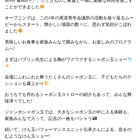
𝑀𝑒𝑟𝑟𝑦 響𝑚𝑎𝑠～」、たくさんのご家族と一緒に素敵な時間を過ごす
ことができました
オープニングは、この1年の尾道青年会議所の活動を振り返るムー
ビーからスタート。懐かしい場面の数々に、思わず笑顔がこぼれ
ました
美味しいお食事を家族みんなで囲みながら、お楽しみのプログラ
ムへ!
まずはバブリン先生による胸がワクワクするシャボン玉ショー
会場にふわふわと舞うたくさんのシャボン玉に、子どもたちのテ
ンションも爆上がり
おうちでも作れるシャボン玉ストローの紹介もあって、みんな興
味津々でした!
ジャンボシャボン玉では、大きなシャボン玉の中に入る体験も。
家族みんなで入って、記念の一枚をパシャリ
続いて、けん玉パフォーマンスユニット伝承さんによる、息をの
むようなけん玉ショー!