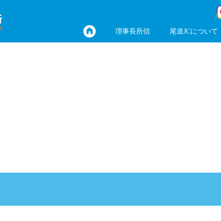
理事長所信
尾道JCについて