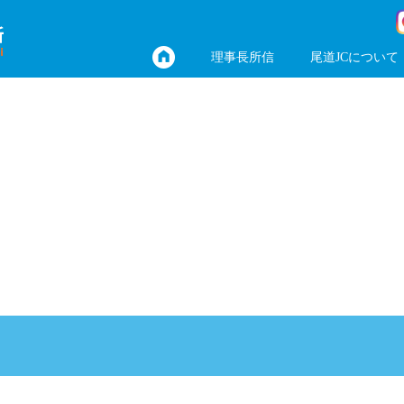
理事長所信
尾道JCについて