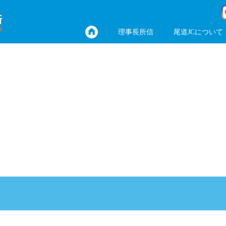
理事長所信
尾道JCについて