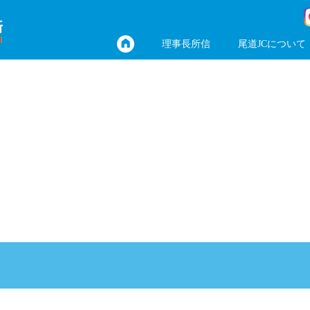
理事長所信
尾道JCについて