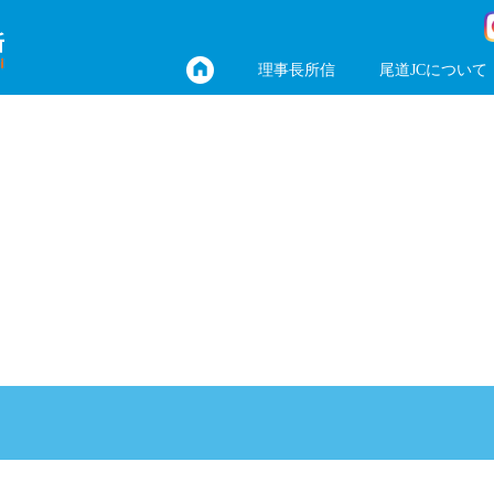
理事長所信
尾道JCについて