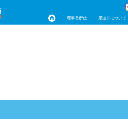
理事長所信
尾道JCについて