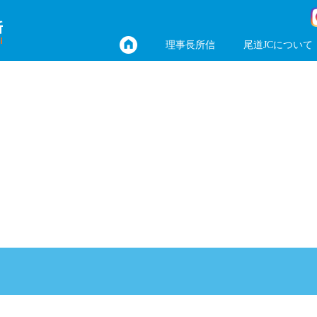
理事長所信
尾道JCについて